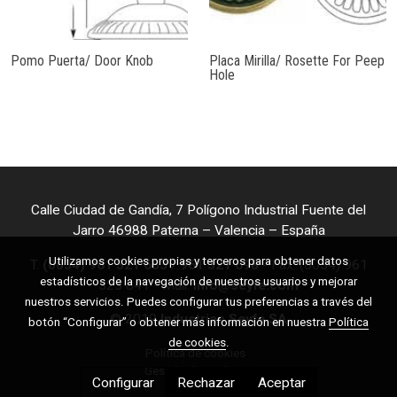
Pomo Puerta/ Door Knob
Placa Mirilla/ Rosette For Peep
Hole
Calle Ciudad de Gandía, 7 Polígono Industrial Fuente del
Jarro 46988 Paterna – Valencia – España
Utilizamos cookies propias y terceros para obtener datos
T.
(0034) 961 321 653
/
961 321 698
- Fax. (0034) 961
estadísticos de la navegación de nuestros usuarios y mejorar
323 841 - Mail:
info@seyfe.com
nuestros servicios. Puedes configurar tus preferencias a través del
© 2019
Industrias Seyfe SA
botón “Configurar” o obtener más información en nuestra
Política
de cookies
.
Política de cookies
Gestión de cookies
Configurar
Rechazar
Aceptar