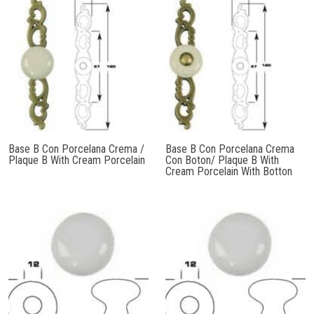
Base B Con Porcelana Crema /
Base B Con Porcelana Crema
Plaque B With Cream Porcelain
Con Boton/ Plaque B With
Cream Porcelain With Botton