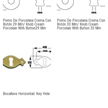
Pomo De Porcelana Crema Con
Pomo De Porcelana Crema Con
Botón 29 Mm/ Knob Cream
Botón 33 Mm/ Knob Cream
Porcelain With Button29 Mm
Porcelain With Button 33 Mm
Bocallave Horizontal/ Key Hole