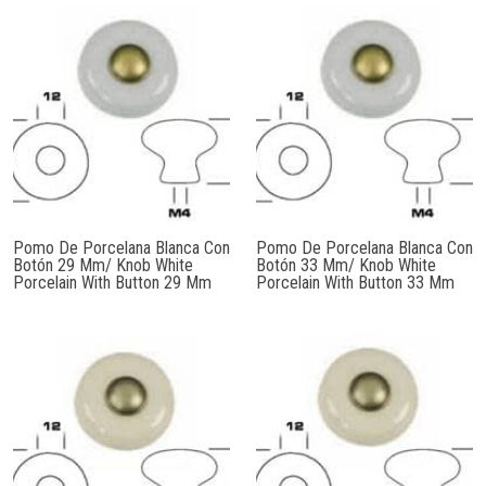
Pomo De Porcelana Blanca Con
Pomo De Porcelana Blanca Con
Botón 29 Mm/ Knob White
Botón 33 Mm/ Knob White
Porcelain With Button 29 Mm
Porcelain With Button 33 Mm