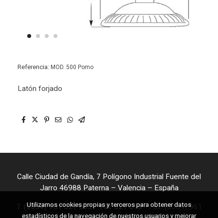
Referencia:
MOD. 500 Pomo
Latón forjado
Calle Ciudad de Gandía, 7 Polígono Industrial Fuente del
Jarro 46988 Paterna – Valencia – España
Utilizamos cookies propias y terceros para obtener datos
T.
(0034) 961 321 653
/
961 321 698
- Fax. (0034) 961
estadísticos de la navegación de nuestros usuarios y mejorar
323 841 - Mail:
info@seyfe.com