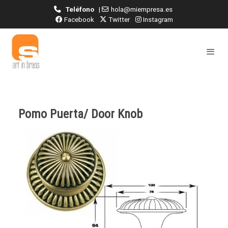
Teléfono
|
hola@miempresa.es
Facebook
Twitter
Instagram
Pomo Puerta/ Door Knob