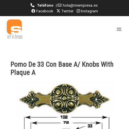
Teléfono
|
hola@miempresa.es
Facebook
Twitter
Instagram
Pomo De 33 Con Base A/ Knobs With
Plaque A