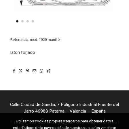
Referencia:
mod. 1020 manillón
laton forjado
Calle Ciudad de Gandía, 7 Polígono Industrial Fuente del
Jarro 46988 Paterna – Valencia – España
Utilizamos cookies propias y terceros para obtener datos
T.
(0034) 961 321 653
/
961 321 698
- Fax. (0034) 961
estadísticos de la navegación de nuestros usuarios y mejorar
323 841 - Mail:
info@seyfe.com