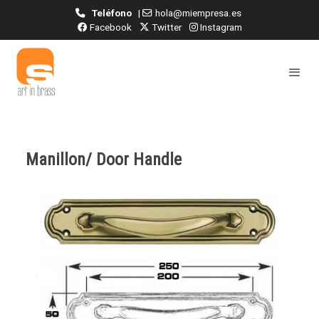
Teléfono
|
hola@miempresa.es
Facebook
Twitter
Instagram
Manillon/ Door Handle