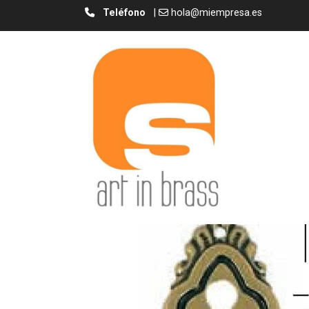
Teléfono
|
hola@miempresa.es
Bocallave Vertical/ Key Hole