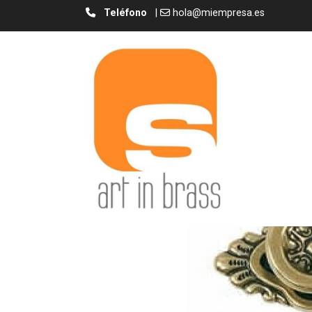
Teléfono
|
hola@miempresa.es
Base B/ Plaque B