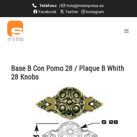
Teléfono
|
hola@miempresa.es
Facebook
Twitter
Instagram
Base B Con Pomo 28 / Plaque B Whith
28 Knobs