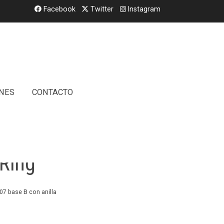
Facebook
Twitter
Instagram
NES
CONTACTO
 Con Anilla/ Plaque
 Ring
07 base B con anilla