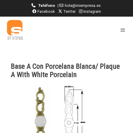
Teléfono
|
hola@miempresa.es
Facebook
Twitter
Instagram
Base A Con Porcelana Blanca/ Plaque
A With White Porcelain