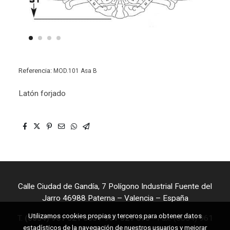
Referencia:
MOD.101 Asa B
Latón forjado
Calle Ciudad de Gandía, 7 Polígono Industrial Fuente del
Jarro 46988 Paterna – Valencia – España
Utilizamos cookies propias y terceros para obtener datos
T.
(0034) 961 321 653
/
961 321 698
- Fax. (0034) 961
estadísticos de la navegación de nuestros usuarios y mejorar
323 841 - Mail:
info@seyfe.com