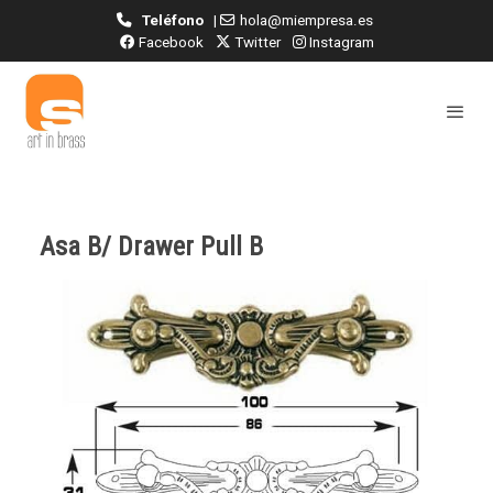
Teléfono
|
hola@miempresa.es
Facebook
Twitter
Instagram
Asa B/ Drawer Pull B