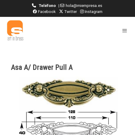
Teléfono
|
hola@miempresa.es
Facebook
Twitter
Instagram
Asa A/ Drawer Pull A