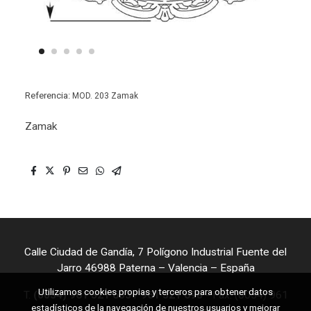
Referencia:
MOD. 203 Zamak
Zamak
Calle Ciudad de Gandía, 7 Polígono Industrial Fuente del
Jarro 46988 Paterna – Valencia – España
Utilizamos cookies propias y terceros para obtener datos
T.
(0034) 961 321 653
/
961 321 698
- Fax. (0034) 961
estadísticos de la navegación de nuestros usuarios y mejorar
323 841 - Mail:
info@seyfe.com