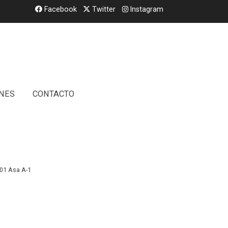
Facebook
Twitter
Instagram
NES
CONTACTO
1/ Drawer Pull A-1
01 Asa A-1