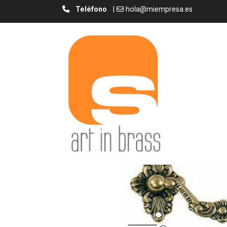
Teléfono
|
hola@miempresa.es
Asa A-1/ Drawer Pull A-1