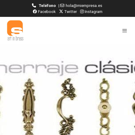
Teléfono
|
hola@miempresa.es
Facebook
Twitter
Instagram